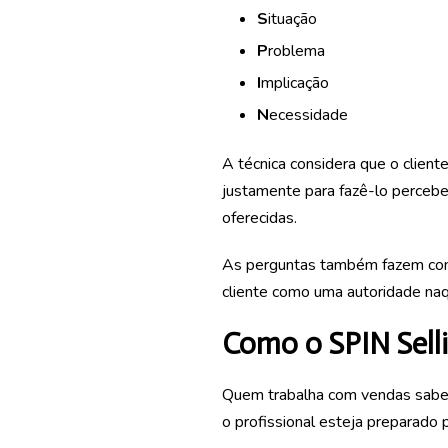
S
ituação
P
roblema
I
mplicação
N
ecessidade
A técnica considera que o clie
justamente para fazê-lo percebe
oferecidas.
As perguntas também fazem com 
cliente como uma autoridade na
Como o SPIN Selli
Quem trabalha com vendas sabe q
o profissional esteja preparado 