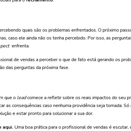
uciais para o
fechamento
.
 percebendo quais são os problemas enfrentados. O próximo pass
mas, caso ele ainda não os tenha percebido. Por isso, as pergun
spect
enfrenta.
ssional de vendas a perceber o que de fato está gerando os pr
ão das perguntas da próxima fase.
com que o
lead
comece a refletir sobre os reais impactos do seu 
icar as consequências caso nenhuma providência seja tomada. Só 
ução e estar pronto para solucionar a sua dor.
e aqui.
Uma boa prática para o profissional de vendas é escutar,